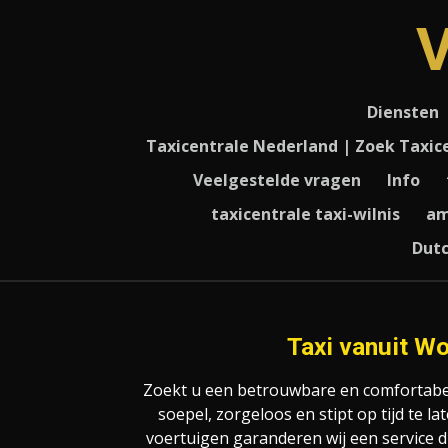
Ga
direct
naar
de
Diensten
hoofdinhoud
Taxicentrale Nederland | Zoek Taxic
Veelgestelde vragen
Info
taxicentrale taxi-wilnis
am
Dutc
Taxi vanuit W
Zoekt u een betrouwbare en comfortabele
soepel, zorgeloos en stipt op tijd te
voertuigen garanderen wij een service die